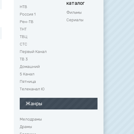
каталог
НТВ
Фильмы
Россия 1
Сериалы
Рен-ТВ
ТНТ
ТВЦ
СТС
Первый Канал
ТВ 3
Домашний
5 Канал
Пятница
Телеканал Ю
Жанры
Мелодрамы
Драмы