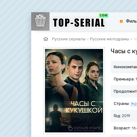
Филь
Русские сериалы
»
Русские мелодрамы
» Ч
Часы с к
Кинокомпа
Премьера:
1
Продолжит
Страны:
Ук
Год:
2019
Возраст:
16