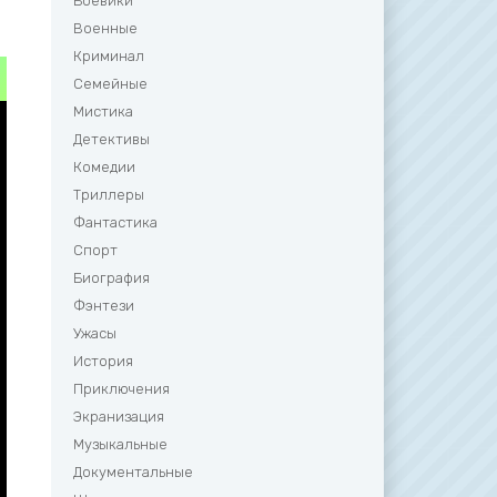
Боевики
Военные
Криминал
Семейные
Мистика
Детективы
Комедии
Триллеры
Фантастика
Спорт
Биография
Фэнтези
Ужасы
История
Приключения
Экранизация
Музыкальные
Документальные