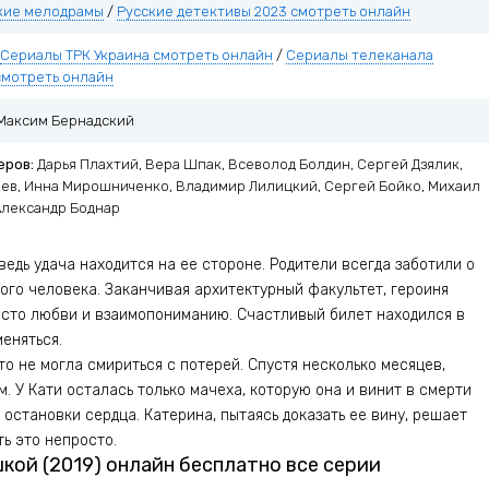
кие мелодрамы
/
Русские детективы 2023 смотреть онлайн
Сериалы ТРК Украина смотреть онлайн
/
Сериалы телеканала
мотреть онлайн
Максим Бернадский
еров:
Дарья Плахтий, Вера Шпак, Всеволод Болдин, Сергей Дзялик,
чев, Инна Мирошниченко, Владимир Лилицкий, Сергей Бойко, Михаил
Александр Боднар
едь удача находится на ее стороне. Родители всегда заботили о
ого человека. Заканчивая архитектурный факультет, героиня
место любви и взаимопониманию. Счастливый билет находился в
меняться.
то не могла смириться с потерей. Спустя несколько месяцев,
. У Кати осталась только мачеха, которую она и винит в смерти
 остановки сердца. Катерина, пытаясь доказать ее вину, решает
ть это непросто.
кой (2019) онлайн бесплатно все серии