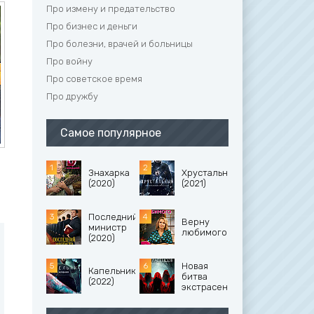
Про измену и предательство
Про бизнес и деньги
Про болезни, врачей и больницы
Про войну
Про советское время
Про дружбу
Самое популярное
ы
Знахарка
Хрустальный
(2020)
(2021)
Последний
Верну
министр
любимого
(2020)
Новая
Капельник
битва
(2022)
экстрасенсов