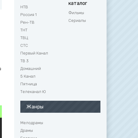
каталог
НТВ
Фильмы
Россия 1
Сериалы
Рен-ТВ
ТНТ
ТВЦ
СТС
Первый Канал
ТВ 3
в
Домашний
5 Канал
Пятница
Телеканал Ю
Жанры
Мелодрамы
Драмы