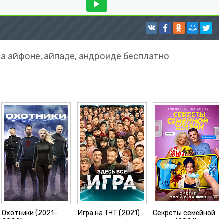
на айфоне, айпаде, андроиде бесплатно
Охотники (2021-
Игра на ТНТ (2021)
Секреты семейной