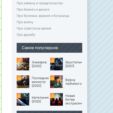
Про измену и предательство
Про бизнес и деньги
Про болезни, врачей и больницы
Про войну
Про советское время
Про дружбу
Самое популярное
Знахарка
Хрустальный
(2020)
(2021)
Последний
Верну
министр
любимого
(2020)
Новая
Капельник
битва
(2022)
экстрасенсов