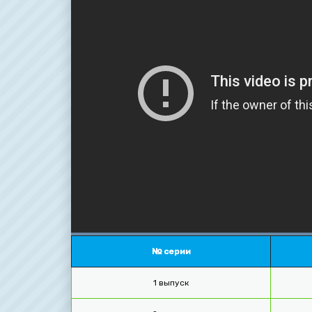
№ серии
1 выпуск