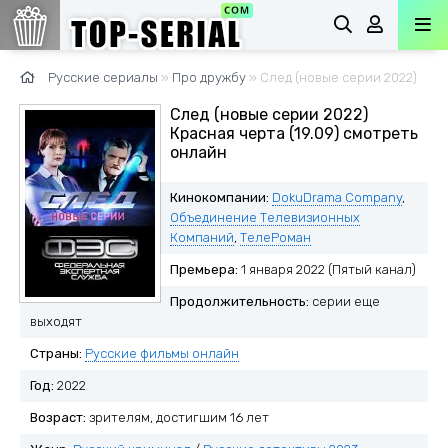
Русские сериалы
»
Про дружбу
» След (новые серии 2022)
След (новые серии 2022)
Красная черта (19.09) смотреть
онлайн
Кинокомпании:
DokuDrama Company
,
Объединение Телевизионных
Компаний
,
ТелеРоман
Премьера:
1 января 2022 (Пятый канал)
Продолжительность:
серии еще
выходят
Страны:
Русские фильмы онлайн
Год:
2022
Возраст:
зрителям, достигшим 16 лет