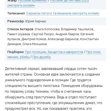
Жанр:
Русский криминал
/
Русские детективы 2023
смотреть онлайн
Телеканал:
Сериалы пятого телеканала смотреть онлайн
Режиссёр:
Юрий Харнас
Список Актеров:
Ольга Копосова, Владимир Ташлыков,
Павел Шуваев, Сергей Пиоро, Андрей Лавров, Евгений
Кулаков, Дмитрий Комов, Александр Баринов, Константин
Демидов, Ольга Мокшина
Подборки:
Про полицию, бандитов и аферистов
/
Про псих,
маньяк, убийц
/
Про дружбу
Детективный сериал, завоевавший сердца сотен тысяч
жителей страны. Основная идея заключается в создании
уникального подразделения в полиции. Где трудятся
специалисты высшего пилотажа. Помещения оборудованы
по первому слову техники, чтобы в считанные часы
обнаружить след преступника. Ведь в отдел поступают
сложнейшие преступления, где злоумышленник думал, что
предусмотрел все. Но, как показывает практика, это