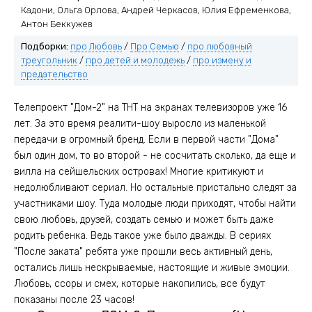
Кадони, Ольга Орлова, Андрей Черкасов, Юлия Ефременкова,
Антон Беккужев
Подборки:
про Любовь
/
Про Семью
/
про любовный
треугольник
/
про детей и молодежь
/
про измену и
предательство
Телепроект "Дом-2" на ТНТ на экранах телевизоров уже 16
лет. За это время реалити-шоу выросло из маленькой
передачи в огромный бренд. Если в первой части "Дома"
был один дом, то во второй - не сосчитать сколько, да еще и
вилла на сейшельских островах! Многие критикуют и
недолюбливают сериал. Но остальные пристально следят за
участниками шоу. Туда молодые люди приходят, чтобы найти
свою любовь, друзей, создать семью и может быть даже
родить ребенка. Ведь такое уже было дважды. В сериях
"После заката" ребята уже прошли весь активный день,
остались лишь нескрываемые, настоящие и живые эмоции.
Любовь, ссоры и смех, которые накопились, все будут
показаны после 23 часов!