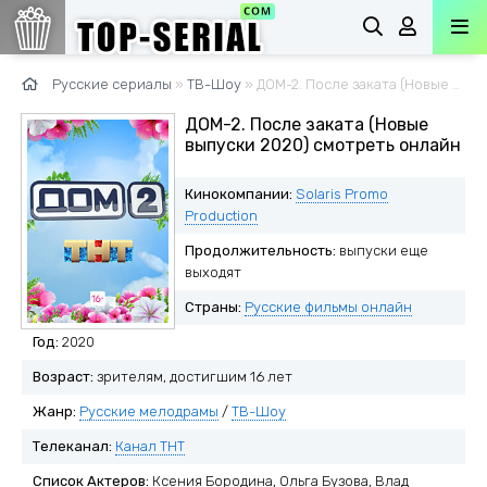
Русские сериалы
»
ТВ-Шоу
» ДОМ-2. После заката (Новые выпуски 2020)
ДОМ-2. После заката (Новые
выпуски 2020) смотреть онлайн
Кинокомпании:
Solaris Promo
Production
Продолжительность:
выпуски еще
выходят
Страны:
Русские фильмы онлайн
Год:
2020
Возраст:
зрителям, достигшим 16 лет
Жанр:
Русские мелодрамы
/
ТВ-Шоу
Телеканал:
Канал ТНТ
Список Актеров:
Ксения Бородина, Ольга Бузова, Влад