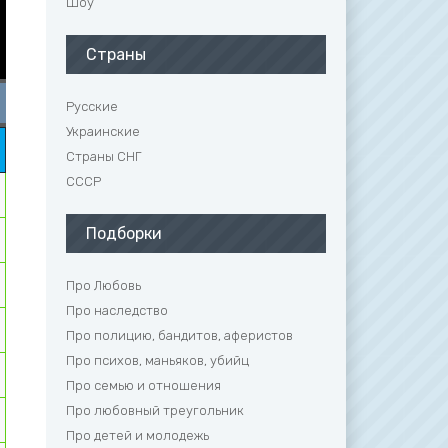
Шоу
Страны
6 серия
7 серия
Русские
Украинские
Страны СНГ
СССР
Подборки
Про Любовь
Про наследство
Про полицию, бандитов, аферистов
Про психов, маньяков, убийц
Про семью и отношения
Про любовный треугольник
Про детей и молодежь