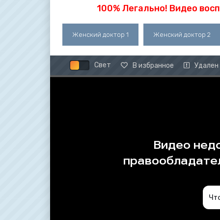
100% Легально! Видео вос
Женский доктор 1
Женский доктор 2
Свет
В избранное
Удален