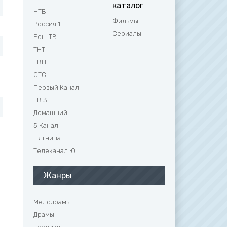
каталог
НТВ
Фильмы
Россия 1
Сериалы
Рен-ТВ
ТНТ
ТВЦ
СТС
Первый Канал
ТВ 3
Домашний
5 Канал
Пятница
м
Телеканал Ю
Жанры
Мелодрамы
Драмы