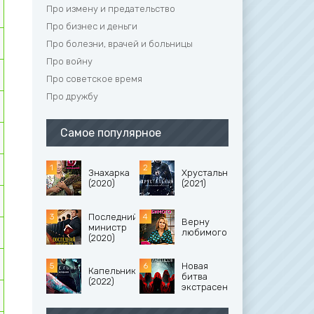
Про измену и предательство
Про бизнес и деньги
Про болезни, врачей и больницы
Про войну
Про советское время
Про дружбу
Самое популярное
Знахарка
Хрустальный
(2020)
(2021)
Последний
Верну
министр
любимого
(2020)
Новая
Капельник
битва
(2022)
экстрасенсов