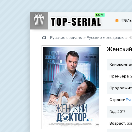
Филь
Русские сериалы
»
Русские мелодрамы
» Ж
Женский 
Кинокомпа
Премьера:
2
Продолжит
Страны:
Ру
Год:
2017
Возраст:
зр