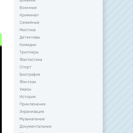
Боевики
Военные
Криминал
Семейные
Мистика
Детективы
Комедии
Триллеры
Фантастика
Спорт
Биография
Фэнтези
Ужасы
История
Приключения
Экранизация
Музыкальные
Документальные