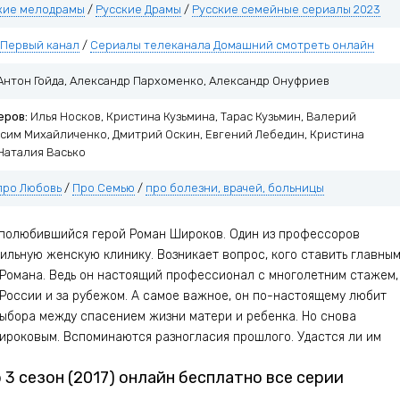
кие мелодрамы
/
Русские Драмы
/
Русские семейные сериалы 2023
Первый канал
/
Сериалы телеканала Домашний смотреть онлайн
Антон Гойда, Александр Пархоменко, Александр Онуфриев
еров:
Илья Носков, Кристина Кузьмина, Тарас Кузьмин, Валерий
ксим Михайличенко, Дмитрий Оскин, Евгений Лебедин, Кристина
Наталия Васько
про Любовь
/
Про Семью
/
про болезни, врачей, больницы
 полюбившийся герой Роман Широков. Один из профессоров
льную женскую клинику. Возникает вопрос, кого ставить главны
 Романа. Ведь он настоящий профессионал с многолетним стажем,
России и за рубежом. А самое важное, он по-настоящему любит
о выбора между спасением жизни матери и ребенка. Но снова
ироковым. Вспоминаются разногласия прошлого. Удастся ли им
3 сезон (2017) онлайн бесплатно все серии