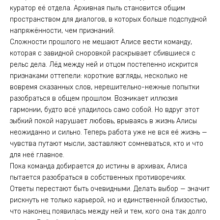
куратор её отдела. Архивная пыль становится общим
пространством для диалогов, в которых больше подспудной
напряжённости, чем признаний.
Сложности прошлого не мешают Алисе вести команду,
которая с завидной сноровкой раскрывает сбившиеся с
рельс дела. Лёд между ней и отцом постепенно искрится
признаками оттепели: короткие взгляды, несколько не
вовремя сказанных слов, нерешительно-нежные попытки
разобраться в общем прошлом. Возникает иллюзия
гармонии, будто всё уладилось само собой. Но вдруг этот
зыбкий покой нарушает любовь, врываясь в жизнь Алисы
неожиданно и сильно. Теперь работа уже не вся её жизнь —
чувства путают мысли, заставляют сомневаться, кто и что
для неё главное.
Пока команда добирается до истины в архивах, Алиса
пытается разобраться в собственных противоречиях.
Ответы перестают быть очевидными. Делать выбор — значит
рискнуть не только карьерой, но и единственной близостью,
что наконец появилась между ней и тем, кого она так долго