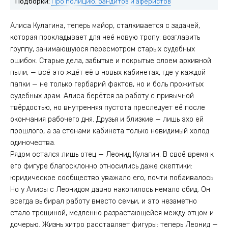
Подборки:
Про полицию, бандитов и аферистов
Алиса Кулагина, теперь майор, сталкивается с задачей,
которая прокладывает для неё новую тропу: возглавить
группу, занимающуюся пересмотром старых судебных
ошибок. Старые дела, забытые и покрытые слоем архивной
пыли, — всё это ждёт её в новых кабинетах, где у каждой
папки — не только гербарий фактов, но и боль прожитых
судебных драм. Алиса берётся за работу с привычной
твёрдостью, но внутренняя пустота преследует её после
окончания рабочего дня. Друзья и близкие — лишь эхо ей
прошлого, а за стенами кабинета только невидимый холод
одиночества.
Рядом остался лишь отец — Леонид Кулагин. В своё время к
его фигуре благосклонно относились даже скептики:
юридическое сообщество уважало его, почти побаивалось.
Но у Алисы с Леонидом давно накопилось немало обид. Он
всегда выбирал работу вместо семьи, и это незаметно
стало трещиной, медленно разрастающейся между отцом и
дочерью. Жизнь хитро расставляет фигуры: теперь Леонид —