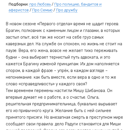
Подборки:
про Любовь
/
Про полицию, бандитов и
аферистов
/
Про Семью
/
Про дружбу
В новом сезоне «Первого отдела» время не щадит героев.
Брагин, полковник с каменным лицом и глазами, в которых
застыл опыт, всё так же носит на себе груз самых
каверзных дел. На службе он спокоен, но жизнь не стоит на
паузе. Вера, его жена, вовсе не желает тихо переживать
будни – она выбирает тернистый путь адвоката, и это
кажется Брагину изменой принципам. Их дом наполняется
спором, в каждой фразе – упрёк, в каждом взгляде –
непонимание: как быть вместе, если вера в одно и то же
слово «справедливость» у каждого своя?
Тем временем перемены настигли Мишу Шибанова. Он
впервые думает не о работе, а о счастье. Ольга,
решительная предпринимательница, буквально вырывает
его из привычного круга. Желание быть с ней сильнее
принятого присяги. Но внезапная смерть в преступном мире
сообщает свои правила: дело Радуги становится для Миши