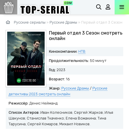
Русские сериалы
»
Русские Драмы
» Первый отдел 3 Сезон
Первый отдел 3 Сезон смотреть
онлайн
Кинокомпании:
НТВ
Продолжительность:
50 минут
Год:
2023
Возраст:
16
Жанр:
Русские Драмы
/
Русские
детективы 2023 смотреть онлайн
Режиссёр:
Денис Нейманд
Список Актеров:
Иван Колесников; Сергей Жарков; Илья
Шакунов; Станислав Ткаченко; Елена Вожакина; Тина
Тарусина; Сергей Комаров; Михаил Новиков.