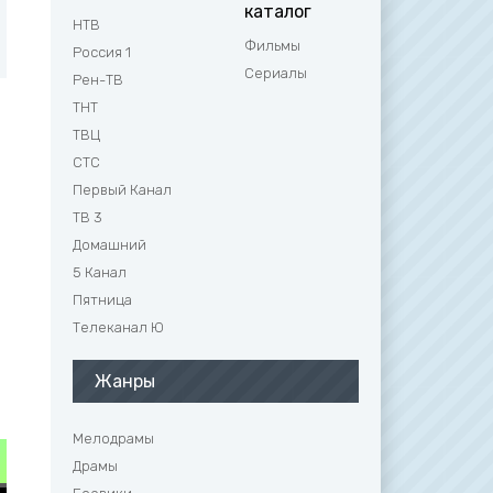
каталог
НТВ
Фильмы
Россия 1
Сериалы
Рен-ТВ
ТНТ
ТВЦ
СТС
Первый Канал
ТВ 3
Домашний
5 Канал
Пятница
Телеканал Ю
Жанры
Мелодрамы
Драмы