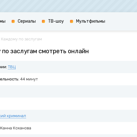
мы
Сериалы
ТВ-шоу
Мультфильмы
 Каждому по заслугам
 по заслугам смотреть онлайн
нии:
ТВЦ
ельность:
44 минут
кий криминал
Жанна Коханова