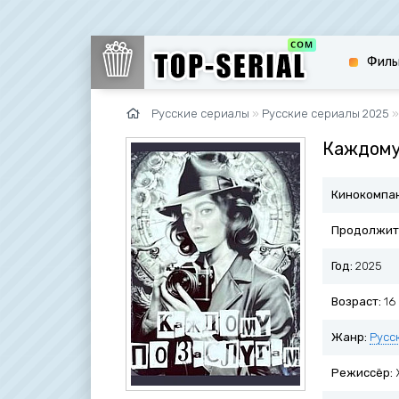
Филь
Русские сериалы
»
Русские сериалы 2025
»
Каждому
Кинокомпа
Продолжит
Год:
2025
Возраст:
16
Жанр:
Русс
Режиссёр: