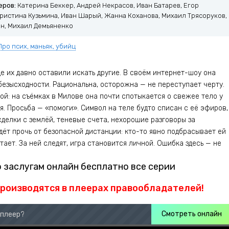
еров:
Катерина Беккер, Андрей Некрасов, Иван Батарев, Егор
Кристина Кузьмина, Иван Шарый, Жанна Коханова, Михаил Трясоруков,
н, Михаил Демьяненко
Про псих, маньяк, убийц
де их давно оставили искать другие. В своём интернет-шоу она
безысходности. Рациональна, осторожна — не переступает черту.
ой: на съёмках в Милове она почти спотыкается о свежее тело у
. Просьба — «помоги». Символ на теле будто списан с её эфиров,
делки с землёй, теневые счета, нехорошие разговоры за
ёт прочь от безопасной дистанции: кто-то явно подбрасывает ей
ает. За ней следят, игра становится личной. Ошибка здесь — не
 заслугам онлайн бесплатно все серии
производятся в плеерах правообладателей!
Смотреть онлайн
 плеер?