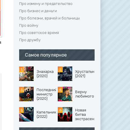
Про измену и предательство
Про бизнес и деньги
Про болезни, врачей и больницы
Про войну
Про советское время
Про дружбу
я
Самое популярное
Знахарка
Хрустальный
(2020)
(2021)
Последний
Верну
министр
любимого
(2020)
Новая
Капельник
битва
(2022)
экстрасенсов