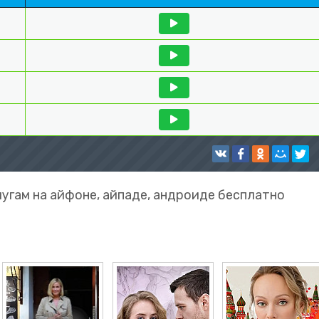
угам на айфоне, айпаде, андроиде бесплатно