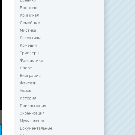
Боевики
Военные
Криминал
Семейные
Мистика
Детективы
Комедии
Триллеры
Фантастика
Спорт
Биография
Фэнтези
Ужасы
История
Приключения
Экранизация
Музыкальные
Документальные