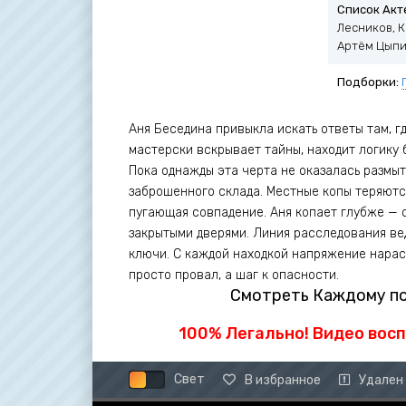
Список Акт
Лесников, 
Артём Цыпи
Подборки:
Аня Беседина привыкла искать ответы там, г
мастерски вскрывает тайны, находит логику 
Пока однажды эта черта не оказалась размыт
заброшенного склада. Местные копы теряются
пугающая совпадение. Аня копает глубже — с
закрытыми дверями. Линия расследования вед
ключи. С каждой находкой напряжение нараст
просто провал, а шаг к опасности.
Смотреть Каждому по
100% Легально! Видео вос
Свет
В избранное
Удален