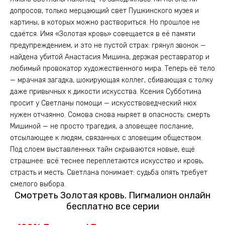
допросов, только мерцающий свет Пушкинского музея и
картины, в которых можно раствориться. Но прошлое не
сдаётся. Имя «Золотая кровь» совещается в её памяти
предупреждением, и это не пустой страх: грянул звонок —
найдена убитой Анастасия Мишина, дерзкая реставратор и
любимый провокатор художественного мира. Теперь её тело
— мрачная загадка, шокирующая коллег, сбивающая с толку
даже привычных к дикости искусства. Ксения Субботина
просит у Светланы помощи — искусствоведческий нюх
нужен отчаянно. Сомова снова ныряет в опасность: смерть
Мишиной — не просто трагедия, а зловещее послание,
отсылающее к людям, связанных с зловещим обществом.
Под слоем выставленных тайн скрываются новые, ещё
страшнее: всё теснее переплетаются искусство и кровь,
страсть и месть. Светлана понимает: судьба опять требует
смелого выбора.
Смотреть Золотая кровь. Пигмалион онлайн
бесплатно все серии