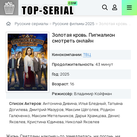
Русские сериалы
»
Русские фильмы 2025
» Золотая кровь. Пигмалион
Золотая кровь. Пигмалион
смотреть онлайн
Кинокомпании:
ТВЦ
Продолжительность:
43 минут
Год:
2025
Возраст:
16
Режиссёр:
Владимир Койфман
Список Актеров:
Антонина Дивина, Илья Бледный, Татьяна
Догилева, Дмитрий Мазуров, Максим Щёголев, Родион
Галюченко, Максим Метельников, Дарья Храмцова, Денис
Яковлев, Кристина Юдичева, Николай Яковлев
Жизнь Светланы наконец-то замедлилась: ни погонь, ни