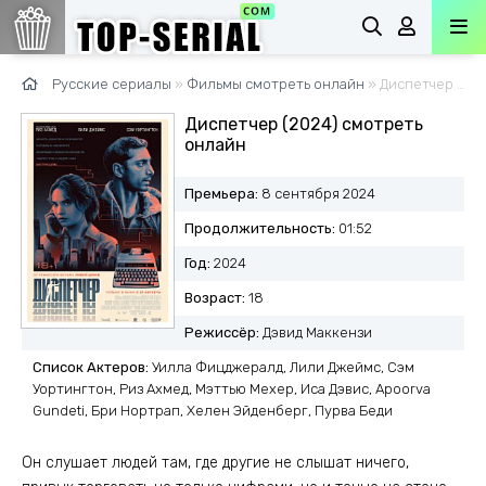
Русские сериалы
»
Фильмы смотреть онлайн
» Диспетчер (2024)
Диспетчер (2024) смотреть
онлайн
Премьера:
8 сентября 2024
Продолжительность:
01:52
Год:
2024
Возраст:
18
Режиссёр:
Дэвид Маккензи
Список Актеров:
Уилла Фицджералд, Лили Джеймс, Сэм
Уортингтон, Риз Ахмед, Мэттью Мехер, Иса Дэвис, Apoorva
Gundeti, Бри Нортрап, Хелен Эйденберг, Пурва Беди
Он слушает людей там, где другие не слышат ничего,