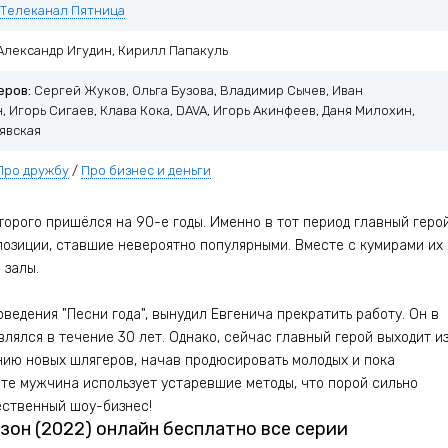
Телеканал Пятница
Александр Игудин, Кирилл Папакуль
еров:
Сергей Жуков, Ольга Бузова, Владимир Сычев, Иван
 Игорь Сигаев, Клава Кока, DAVA, Игорь Акинфеев, Даня Милохин,
явская
Про дружбу
/
Про бизнес и деньги
торого пришёлся на 90-е годы. Именно в тот период главный геро
позиции, ставшие невероятно популярными. Вместе с кумирами их
 залы.
ведения "Песни года", вынудил Евгенича прекратить работу. Он в
влялся в течение 30 лет. Однако, сейчас главный герой выходит и
анию новых шлягеров, начав продюсировать молодых и пока
оте мужчина использует устаревшие методы, что порой сильно
ственный шоу-бизнес!
зон (2022) онлайн бесплатно все серии