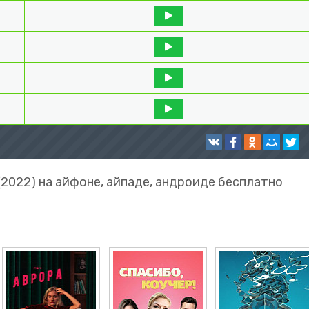
(2022) на айфоне, айпаде, андроиде бесплатно