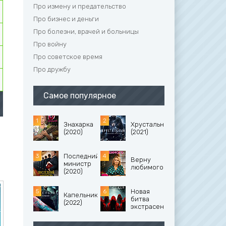
Про измену и предательство
Про бизнес и деньги
Про болезни, врачей и больницы
Про войну
Про советское время
Про дружбу
Самое популярное
Знахарка
Хрустальный
(2020)
(2021)
Последний
Верну
министр
любимого
(2020)
Новая
Капельник
битва
(2022)
экстрасенсов