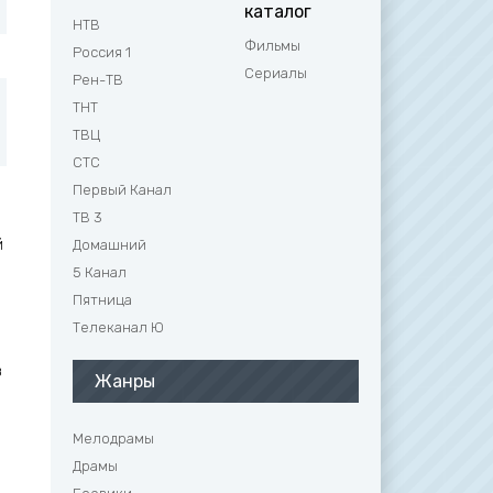
каталог
НТВ
Фильмы
Россия 1
Сериалы
Рен-ТВ
ТНТ
ТВЦ
СТС
Первый Канал
ТВ 3
й
Домашний
5 Канал
Пятница
Телеканал Ю
з
Жанры
Мелодрамы
Драмы