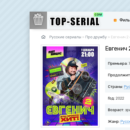
Филь
Русские сериалы
»
Про дружбу
» Евгенич 2 
Евгенич 
Премьера:
7
Продолжит
Страны:
Ру
Год:
2022
Возраст:
зр
Жанр:
Русс