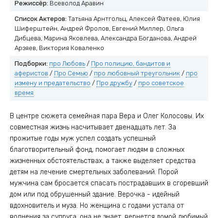
Режиссёр:
Всеволод Аравин
Список Актеров:
Татьяна Арнтгольц, Алексей Фатеев, Юлия
Шиферштейн, Андрей Фролов, Евгений Миллер, Ольга
Дибцева, Марина Яковлева, Александра Богданова, Андрей
Арзяев, Виктория Коваленко
Подборки:
про Любовь
/
Про полицию, бандитов и
аферистов
/
Про Семью
/
про любовный треугольник
/
про
измену и предательство
/
Про дружбу
/
про советское
время
В центре сюжета семейная пара Вера и Олег Колосовы. Их
совместная жизнь насчитывает двенадцать лет. За
прожитые годы муж успел создать успешный
благотворительный фонд, помогает людям в сложных
жизненных обстоятельствах, а также выделяет средства
детям на лечение смертельных заболеваний. Порой
мужчина сам бросается спасать пострадавших в сгоревший
дом или под обрушенный здание. Верочка - идейный
вдохновитель и муза. Но женщина с годами устала от
волнения за супруга, она не знает, вернется домой любимый